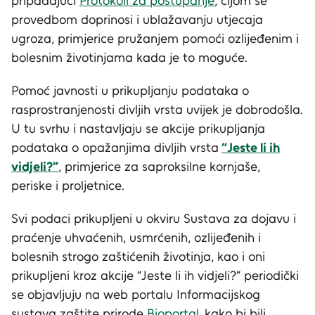
pripadajući
Protokoli za postupanje
, čijom se
provedbom doprinosi i ublažavanju utjecaja
ugroza, primjerice pružanjem pomoći ozlijeđenim i
bolesnim životinjama kada je to moguće.
Pomoć javnosti u prikupljanju podataka o
rasprostranjenosti divljih vrsta uvijek je dobrodošla.
U tu svrhu i nastavljaju se akcije prikupljanja
podataka o opažanjima divljih vrsta
“Jeste li ih
vidjeli?”
, primjerice za saproksilne kornjaše,
periske i proljetnice.
Svi podaci prikupljeni u okviru Sustava za dojavu i
praćenje uhvaćenih, usmrćenih, ozlijeđenih i
bolesnih strogo zaštićenih životinja, kao i oni
prikupljeni kroz akcije “Jeste li ih vidjeli?” periodički
se objavljuju na web portalu Informacijskog
sustava zaštite prirode
Bioportal
kako bi bili