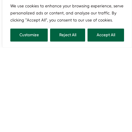
We use cookies to enhance your browsing experience, serve
personalized ads or content, and analyze our traffic. By
clicking "Accept All", you consent to our use of cookies.
Customize
Reject All
Accept All
Pages
Important links
About us
MZOZT
GBIF Croatia
IEN
Explore Our Nature
ENVI atlas
Reports and statistics
ENVI catalogue
Open data
DGU Geoportal
News
NIPP
Contact us
Open data portal
GBIF