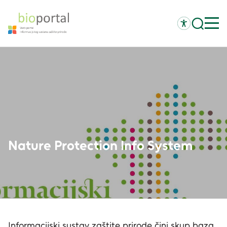
Nature Protection Info System
Informacijski sustav zaštite prirode čini skup baza