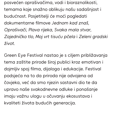
posvećen oprašivačima, vodi i bioraznolikosti,
temama koje snažno oblikuju našu sadašnjost i
budućnost. Posjetitelji će moći pogledati
dokumentarne filmove
Jednom kad znaš
,
Oprašivači
,
Plava rijeka
,
Svaka mala stvar
,
Zajedničko tlo
,
Moj vrt tisuću pčela
i
Zeleni gradski
život
.
Green Eye Festival nastao je s ciljem približavanja
tema zaštite prirode široj publici kroz emotivan i
dojmljiv spoj filma, dijaloga i edukacije. Festival
podsjeća na to da priroda nije odvojena od
čovjeka, već da smo njezin sastavni dio te da
upravo naše svakodnevne odluke i ponašanje
imaju važnu ulogu u očuvanju ekosustava i
kvaliteti života budućih generacija.