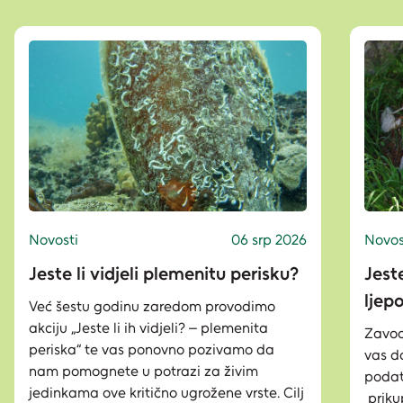
Novosti
06 srp 2026
Novos
Jeste li vidjeli plemenitu perisku?
Jeste
ljep
Već šestu godinu zaredom provodimo
akciju „Jeste li ih vidjeli? – plemenita
Zavod
periska“ te vas ponovno pozivamo da
vas d
nam pomognete u potrazi za živim
podata
jedinkama ove kritično ugrožene vrste. Cilj
priku