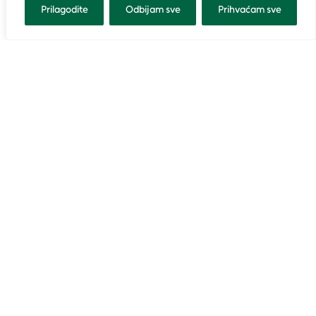
Prilagodite
Odbijam sve
Prihvaćam sve
Stranice
Važne poveznice
O sustavu
MZOZT
GBIF Hrvatska
ZZOP
Istraži prirodu
ENVI atlas okoliša
Izvješća
ENVI katalog
Otvoreni podaci
DGU Geoportal
Novosti
NIPP
Kontakt
Portal otvorenih
podataka
GBIF
iNaturalist
Privatnost
Opći uvjeti korištenja