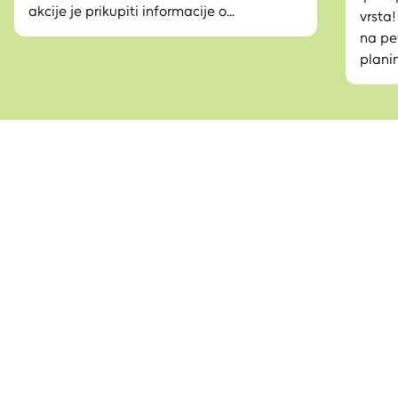
akcije je prikupiti informacije o...
vrsta
na pe
planin