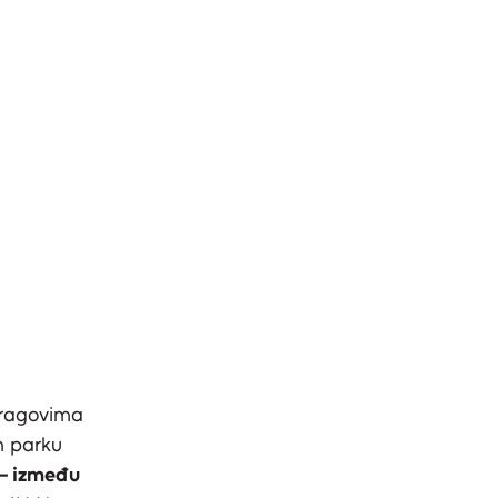
tragovima
m parku
 – između