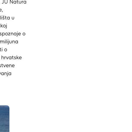
, JU Natura
e,
išta u
koj
 spoznaje o
milijuna
ti o
a hrvatske
stvene
uvanja