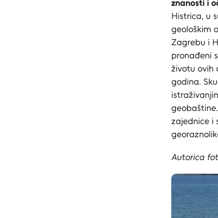
znanosti i 
Histrica, u 
geološkim o
Zagrebu i H
pronađeni s
životu ovih 
godina. Skup
istraživanji
geobaštine.
zajednice i 
georaznoliko
Autorica fot