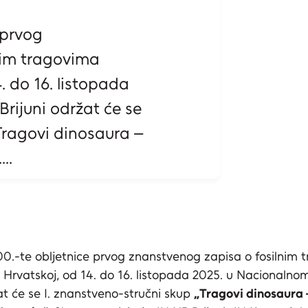
 prvog
nim tragovima
. do 16. listopada
rijuni održat će se
Tragovi dinosaura –
..
.-te obljetnice prvog znanstvenog zapisa o fosilnim 
 Hrvatskoj, od 14. do 16. listopada 2025. u Nacionalno
žat će se I. znanstveno-stručni skup
„Tragovi dinosaura