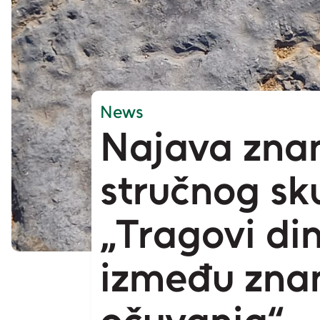
News
Najava zna
stručnog sk
„Tragovi di
između znan