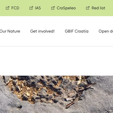
FCD
IAS
CroSpeleo
Red list
 Our Nature
Get involved!
GBIF Croatia
Open d