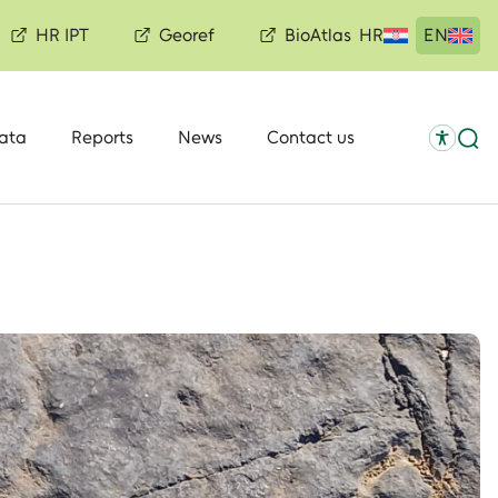
HR IPT
Georef
BioAtlas
HR
EN
ata
Reports
News
Contact us