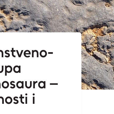
nstveno-
upa
nosaura –
osti i