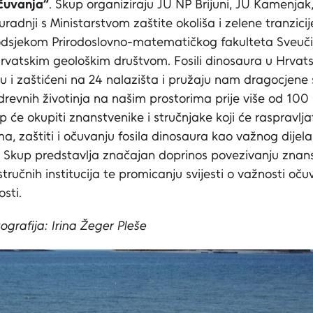
očuvanja“
. Skup organiziraju JU NP Brijuni, JU Kamenjak
suradnji s Ministarstvom zaštite okoliša i zelene tranzicij
dsjekom Prirodoslovno-matematičkog fakulteta Sveučil
rvatskim geološkim društvom. Fosili dinosaura u Hrvats
u i zaštićeni na 24 nalazišta i pružaju nam dragocjene
drevnih životinja na našim prostorima prije više od 100 
 će okupiti znanstvenike i stručnjake koji će raspravlja
ma, zaštiti i očuvanju fosila dinosaura kao važnog dijel
 Skup predstavlja značajan doprinos povezivanju znan
stručnih institucija te promicanju svijesti o važnosti oč
sti.
ografija: Irina Žeger Pleše