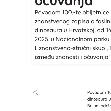
očuvanja“
Povodom 100.-te obljetnice
znanstvenog zapisa o fosil
dinosaura u Hrvatskoj, od 14
2025. u Nacionalnom parku B
I. znanstveno-stručni skup „
između znanosti i očuvanja“..
Povodom 100
dinosaura u
Brijuni odr