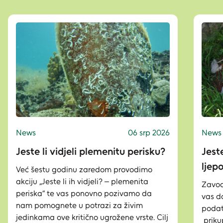
News
06 srp 2026
News
Jeste li vidjeli plemenitu perisku?
Jeste
ljep
Već šestu godinu zaredom provodimo
akciju „Jeste li ih vidjeli? – plemenita
Zavod
periska“ te vas ponovno pozivamo da
vas d
nam pomognete u potrazi za živim
podata
jedinkama ove kritično ugrožene vrste. Cilj
priku