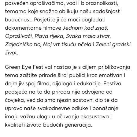
posvećen oprašivačima, vodi i bioraznolikosti,
temama koje snažno oblikuju našu sadašnjost i
budućnost. Posjetitelji će moći pogledati
dokumentarne filmove
Jednom kad znaš
,
Oprašivači
,
Plava rijeka
,
Svaka mala stvar
,
Zajedničko tlo
,
Moj vrt tisuću pčela
i
Zeleni gradski
život
.
Green Eye Festival nastao je s ciljem približavanja
tema zaštite prirode široj publici kroz emotivan i
dojmljiv spoj filma, dijaloga i edukacije. Festival
podsjeća na to da priroda nije odvojena od
čovjeka, već da smo njezin sastavni dio te da
upravo naše svakodnevne odluke i ponašanje
imaju važnu ulogu u očuvanju ekosustava i
kvaliteti života budućih generacija.