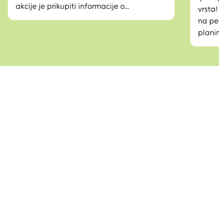
akcije je prikupiti informacije o...
vrsta
na pe
planin